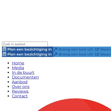
Plan een bezichtiging in
Breng een bod uit!
Waard
Plan een bezichtiging in
Breng een bod uit!
Waard
Home
Media
In de buurt
Documenten
Aanbod
Over ons
Reviews
Contact