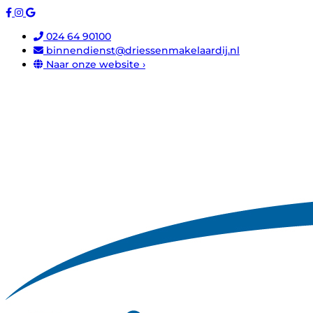
024 64 90100
binnendienst@driessenmakelaardij.nl
Naar onze website ›