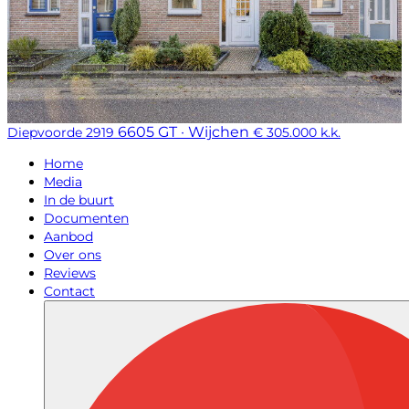
6605 GT · Wijchen
Diepvoorde 2919
€ 305.000 k.k.
Home
Media
In de buurt
Documenten
Aanbod
Over ons
Reviews
Contact