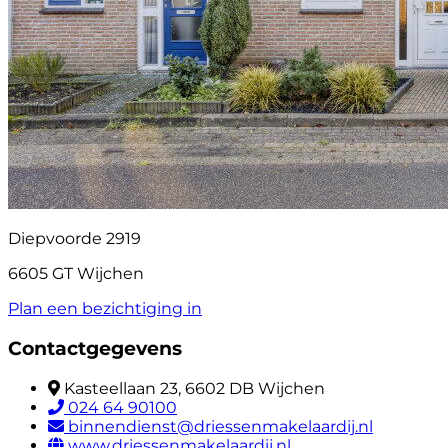
Diepvoorde 2919
6605 GT Wijchen
Plan een bezichtiging in
Contactgegevens
Kasteellaan 23, 6602 DB Wijchen
024 64 90100
binnendienst@driessenmakelaardij.nl
www.driessenmakelaardij.nl