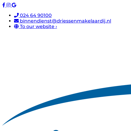
024 64 90100
binnendienst@driessenmakelaardij.nl
To our website ›