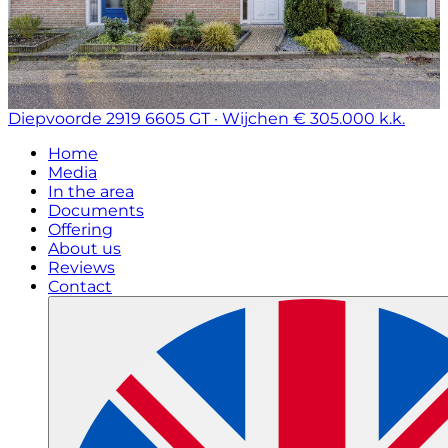
Diepvoorde 2919
6605 GT · Wijchen
€ 305.000 k.k.
Home
Media
In the area
Documents
Offering
About us
Reviews
Contact